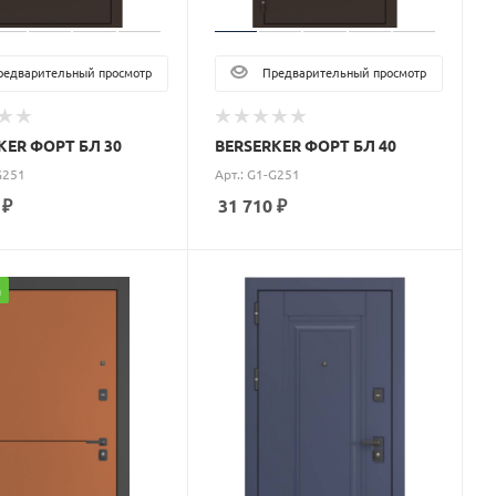
едварительный просмотр
Предварительный просмотр
KER ФОРТ БЛ 30
BERSERKER ФОРТ БЛ 40
G251
Арт.: G1-G251
₽
31 710
₽
а