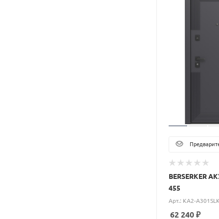
Предварите
BERSERKER А
455
Арт.: KA2-A301SL
62 240
₽