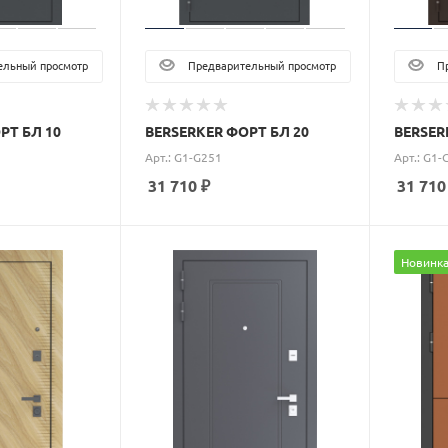
льный просмотр
Предварительный просмотр
Пр
РТ БЛ 10
BERSERKER ФОРТ БЛ 20
BERSER
Арт.: G1-G251
Арт.: G1-
31 710
₽
31 710
Новинк