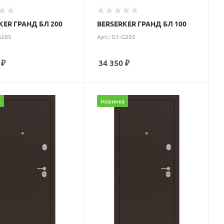
KER ГРАНД БЛ 200
BERSERKER ГРАНД БЛ 100
G205
Арт.: G1-G205
₽
34 350
₽
а
Новинка