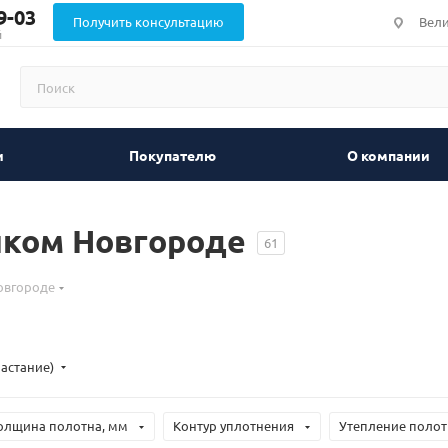
9-03
Получить консультацию
Вели
й
и
Покупателю
О компании
иком Новгороде
61
овгороде
растание)
олщина полотна, мм
Контур уплотнения
Утепление полот