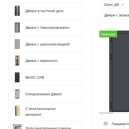
Шум, дБ
Двери в частный дом
Двери с зерк
Двери с терморазрывом
Новинка
Двери с шумоизоляцией
Двери с зеркалом
BASIC LINE
Специальные двери
С электронными
замками
Предварите
Дополнительные товары