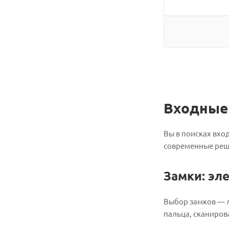
Входные 
Вы в поисках вхо
современные реше
Замки: эл
Выбор замков — л
пальца, сканиров