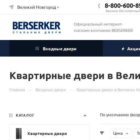
8-800-600-8
Великий Новгород
Звонок бесплатны
Официальный интернет-
магазин компании BERSERKER
Входные двери
Акци
Квартирные двери в Вел
—
—
Главная
Входные двери
Квартирные двери в Великом Н
По умолчанию (воз
КАТАЛОГ
Цена
Т
Квартирные двери