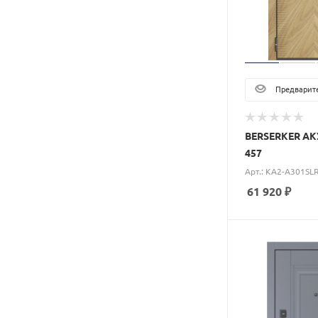
Предварите
BERSERKER А
457
Арт.: KA2-A301SL
61 920
₽