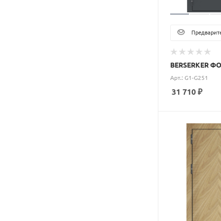
Предварите
BERSERKER ФО
Арт.: G1-G251
31 710
₽