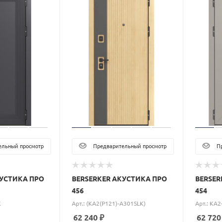
льный просмотр
Предварительный просмотр
Пр
КУСТИКА ПРО
BERSERKER АКУСТИКА ПРО
BERSER
456
454
K
Арт.: (KA2(P121)-A301SLK)
Арт.: KA
62 240
₽
62 720