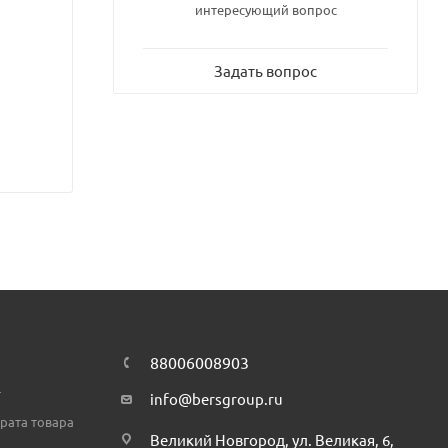
интересующий вопрос
Задать вопрос
88006008903
т
info@bersgroup.ru
рата товара
Великий Новгород, ул. Великая, 6,