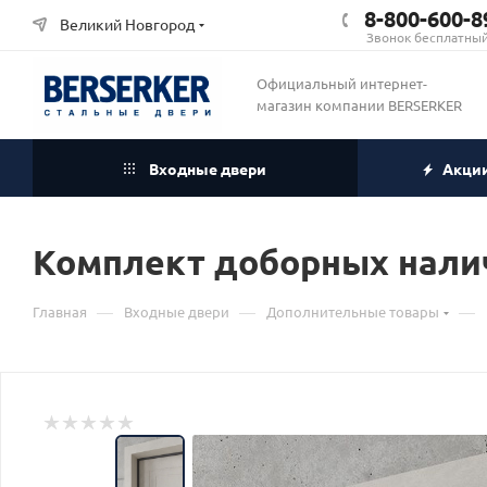
8-800-600-8
Великий Новгород
Звонок бесплатны
Официальный интернет-
магазин компании BERSERKER
Входные двери
Акци
Комплект доборных нали
—
—
—
Главная
Входные двери
Дополнительные товары